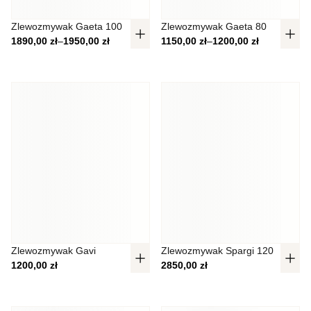
Nieklasyfikowane
Zlewozmywak Gaeta 100
Zlewozmywak Gaeta 80
Nieklasyfikowane pliki cookie, to pliki, które są w procesie
Zakres cen: od 1890,00 zł do 1950,00 zł
Zakres cen: od 1150,00 zł do 1200
1890,00
zł
–
1950,00
zł
1150,00
zł
–
1200,00
zł
klasyfikowania, wraz z dostawcami poszczególnych
ciasteczek.
Odrzuć
Zapisz moje preferencje
Akceptuj wszystko
Zlewozmywak Gavi
Zlewozmywak Spargi 120
1200,00
zł
2850,00
zł