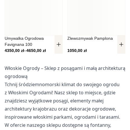
Umywalka Ogrodowa
Zlewozmywak Pamplona
Favignana 100
Zakres cen: od 4350,00 zł do 4650,00 zł
4350,00
zł
–
4650,00
zł
1050,00
zł
Włoskie Ogrody – Sklep z posągami i małą architekturą
ogrodową
Tchnij śródziemnomorski klimat do swojego ogrodu
z Włoskimi Ogrodami! Nasz sklep to miejsce, gdzie
znajdziesz wyjątkowe posągi, elementy małej
architektury krajobrazu oraz dekoracje ogrodowe,
inspirowane włoskimi parkami, ogrodami i tarasami.
W ofercie naszego sklepu dostępne są fontanny,