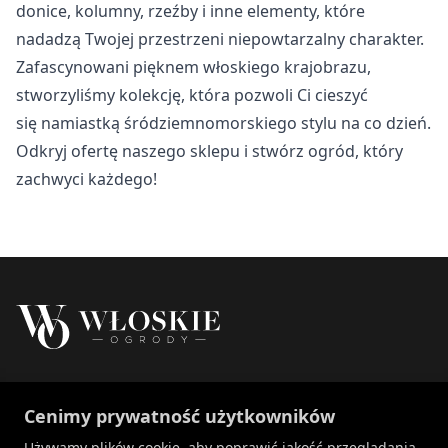
donice, kolumny, rzeźby i inne elementy, które
nadadzą Twojej przestrzeni niepowtarzalny charakter.
Zafascynowani pięknem włoskiego krajobrazu,
stworzyliśmy kolekcję, która pozwoli Ci cieszyć
się namiastką śródziemnomorskiego stylu na co dzień.
Odkryj ofertę naszego sklepu i stwórz ogród, który
zachwyci każdego!
Właścicielem marki Włoskie Ogrody jest Patch
Cenimy prywatność użytkowników
Polska sp. z o.o.
+48 734 106 149
Używamy plików cookie, aby poprawić jakość przeglądania,