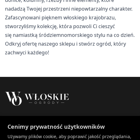
Nieklasyfikowane
nadadzą Twojej przestrzeni niepowtarzalny charakter.
Nieklasyfikowane pliki cookie, to pliki, które są w procesie
Zafascynowani pięknem włoskiego krajobrazu,
klasyfikowania, wraz z dostawcami poszczególnych
stworzyliśmy kolekcję, która pozwoli Ci cieszyć
ciasteczek.
się namiastką śródziemnomorskiego stylu na co dzień.
Odkryj ofertę naszego sklepu i stwórz ogród, który
Odrzuć
zachwyci każdego!
Zapisz moje preferencje
Akceptuj wszystko
Właścicielem marki Włoskie Ogrody jest Patch
Cenimy prywatność użytkowników
Polska sp. z o.o.
+48 734 106 149
Używamy plików cookie, aby poprawić jakość przeglądania,