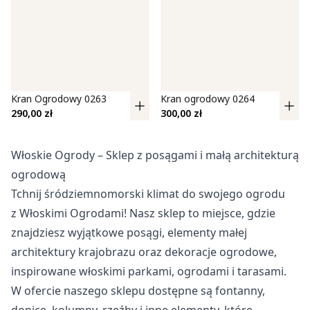
Pliki cookie dotyczące preferencji umożliwiają stronie
zapamiętanie informacji, które zmieniają wygląd lub
funkcjonowanie strony, np. preferowany język lub region, w
którym znajduje się użytkownik.
Statystyka
Kran Ogrodowy 0263
Kran ogrodowy 0264
290,00
zł
300,00
zł
Statystyczne pliki cookie pomagają właścicielem stron
internetowych zrozumieć, w jaki sposób różni użytkownicy
zachowują się na stronie, gromadząc i zgłaszając
Włoskie Ogrody – Sklep z posągami i małą architekturą
anonimowe informacje.
ogrodową
Tchnij śródziemnomorski klimat do swojego ogrodu
Marketing
z Włoskimi Ogrodami! Nasz sklep to miejsce, gdzie
Marketingowe pliki cookie stosowane są w celu śledzenia
znajdziesz wyjątkowe posągi, elementy małej
użytkowników na stronach internetowych. Celem jest
architektury krajobrazu oraz dekoracje ogrodowe,
wyświetlanie reklam, które są istotne i interesujące dla
poszczególnych użytkowników i tym samym bardziej cenne
inspirowane włoskimi parkami, ogrodami i tarasami.
dla wydawców i reklamodawców strony trzeciej.
W ofercie naszego sklepu dostępne są fontanny,
donice, kolumny, rzeźby i inne elementy, które