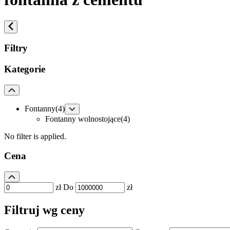
Filtry
Kategorie
Fontanny
(4)
Fontanny wolnostojące
(4)
No filter is applied.
Cena
zł
Do
zł
Filtruj wg ceny