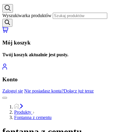
Wyszukiwarka produktów
Mój koszyk
Twój koszyk aktualnie jest pusty.
Konto
Zaloguj się
Nie posiadasz konta?
Dołącz już teraz
Produkty
Fontanna z cementu
fontanna z cementu