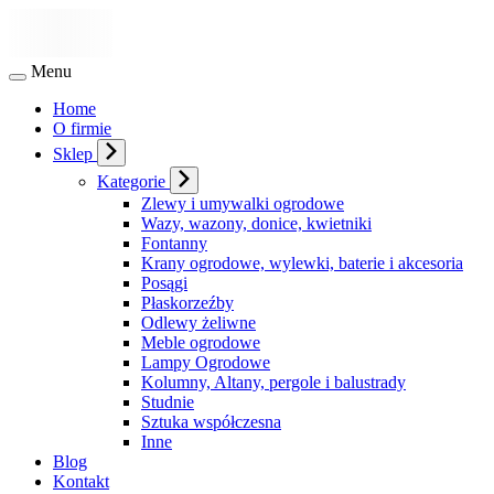
Menu
Home
O firmie
Sklep
Kategorie
Zlewy i umywalki ogrodowe
Wazy, wazony, donice, kwietniki
Fontanny
Krany ogrodowe, wylewki, baterie i akcesoria
Posągi
Płaskorzeźby
Odlewy żeliwne
Meble ogrodowe
Lampy Ogrodowe
Kolumny, Altany, pergole i balustrady
Studnie
Sztuka współczesna
Inne
Blog
Kontakt