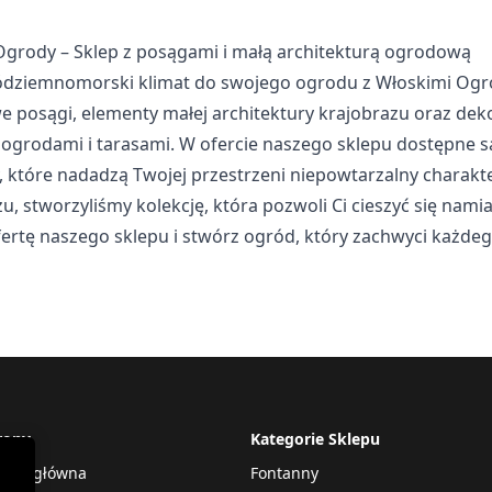
Ogrody – Sklep z posągami i małą architekturą ogrodową
 stosowane są w celu śledzenia użytkowników na stronach internet
e są istotne i interesujące dla poszczególnych użytkowników i tym
ródziemnomorski klimat do swojego ogrodu z Włoskimi Ogrod
 strony trzeciej.
e posągi, elementy małej architektury krajobrazu oraz de
ogrodami i tarasami. W ofercie naszego sklepu dostępne są
, które nadadzą Twojej przestrzeni niepowtarzalny charak
kie, to pliki, które są w procesie klasyfikowania, wraz z dostawcam
u, stworzyliśmy kolekcję, która pozwoli Ci cieszyć się nam
fertę naszego sklepu i stwórz ogród, który zachwyci każdeg
Zapisz moje preferencje
Akc
rony
Kategorie Sklepu
rona główna
Fontanny