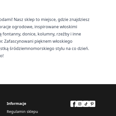
owych. Celem jest
 samym bardziej cenne dla
ami! Nasz sklep to miejsce, gdzie znajdziesz
koracje ogrodowe, inspirowane włoskimi
 fontanny, donice, kolumny, rzeźby i inne
ter. Zafascynowani pięknem włoskiego
i poszczególnych
iastką śródziemnomorskiego stylu na co dzień.
o!
eptuj wszystko
Informacje
Regulamin sklepu