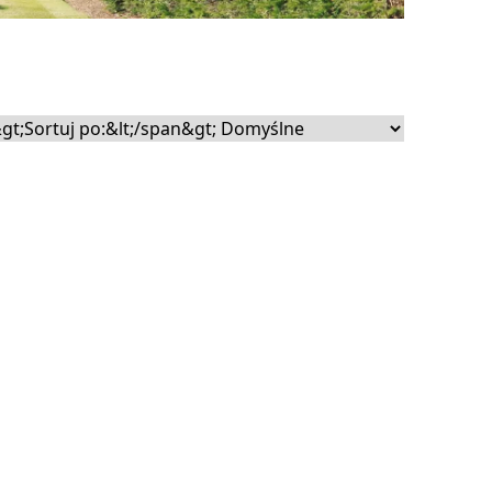
ecznościowe i analizować
rtnerom społecznościowym,
nymi od Ciebie lub
nie będzie działać w
 identyfikację osoby.
ją wygląd lub
b różni użytkownicy