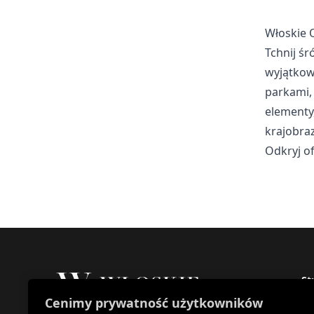
Marketing
Włoskie 
Marketingowe pliki cookie
wyświetlanie reklam, któr
Tchnij ś
wydawców i reklamodawców
wyjątkow
parkami, 
Nieklasyfikowane
elementy
Nieklasyfikowane pliki coo
krajobraz
ciasteczek.
Odkryj o
Odrzuć
St
Cenimy prywatność użytkowników
St