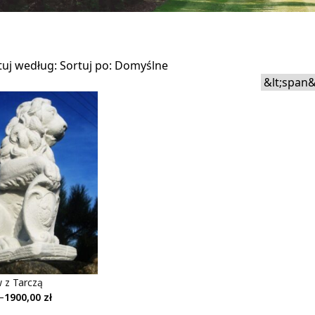
ie do spersonalizowania treści i reklam, aby oferować funkcje społ
nformacje o tym, jak korzystasz z naszej witryny, udostępniamy pa
m. Partnerzy mogą połączyć te informacje z innymi danymi otrzyma
tania z ich usług.
tuj według:
Sortuj po:
Domyślne
ją kluczowe znaczenie dla podstawowych funkcji witryny i witryna 
h. Te pliki cookie nie przechowują żadnych danych umożliwiających
ferencji umożliwiają stronie zapamiętanie informacji, które zmienia
. preferowany język lub region, w którym znajduje się użytkownik.
 pomagają właścicielem stron internetowych zrozumieć, w jaki sposó
 z Tarczą
 gromadząc i zgłaszając anonimowe informacje.
: od 1290,00 zł do 1900,00 zł
–
1900,00
zł