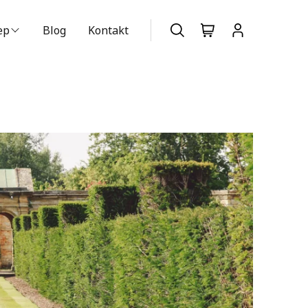
ep
Blog
Kontakt
szukiwarka produktów
Nie posiadasz konta?
Dołącz już
teraz