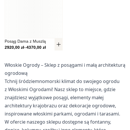
Pliki cookie dotyczące preferencji umożliwiają stronie
zapamiętanie informacji, które zmieniają wygląd lub
funkcjonowanie strony, np. preferowany język lub region, w
którym znajduje się użytkownik.
Statystyka
Posąg Dama z Muszlą
Zakres cen: od 2920,00 zł do 4370,00 zł
2920,00
zł
–
4370,00
zł
Statystyczne pliki cookie pomagają właścicielem stron
internetowych zrozumieć, w jaki sposób różni użytkownicy
zachowują się na stronie, gromadząc i zgłaszając
Włoskie Ogrody – Sklep z posągami i małą architekturą
anonimowe informacje.
ogrodową
Tchnij śródziemnomorski klimat do swojego ogrodu
Marketing
z Włoskimi Ogrodami! Nasz sklep to miejsce, gdzie
Marketingowe pliki cookie stosowane są w celu śledzenia
znajdziesz wyjątkowe posągi, elementy małej
użytkowników na stronach internetowych. Celem jest
architektury krajobrazu oraz dekoracje ogrodowe,
wyświetlanie reklam, które są istotne i interesujące dla
poszczególnych użytkowników i tym samym bardziej cenne
inspirowane włoskimi parkami, ogrodami i tarasami.
dla wydawców i reklamodawców strony trzeciej.
W ofercie naszego sklepu dostępne są fontanny,
donice, kolumny, rzeźby i inne elementy, które