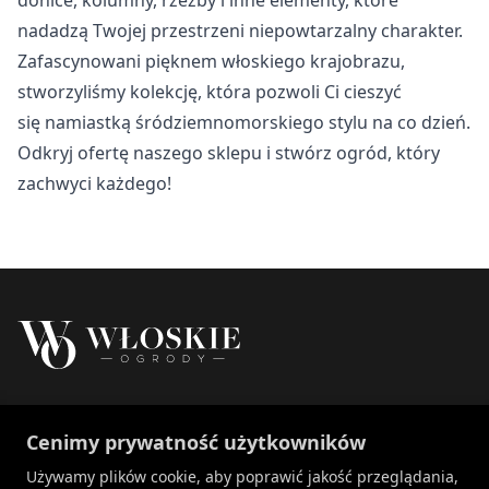
Nieklasyfikowane
nadadzą Twojej przestrzeni niepowtarzalny charakter.
Nieklasyfikowane pliki cookie, to pliki, które są w procesie
Zafascynowani pięknem włoskiego krajobrazu,
klasyfikowania, wraz z dostawcami poszczególnych
stworzyliśmy kolekcję, która pozwoli Ci cieszyć
ciasteczek.
się namiastką śródziemnomorskiego stylu na co dzień.
Odkryj ofertę naszego sklepu i stwórz ogród, który
Odrzuć
zachwyci każdego!
Zapisz moje preferencje
Akceptuj wszystko
Właścicielem marki Włoskie Ogrody jest Patch
Cenimy prywatność użytkowników
Polska sp. z o.o.
+48 734 106 149
Używamy plików cookie, aby poprawić jakość przeglądania,