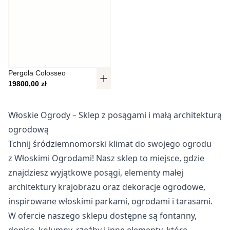
Pliki cookie dotyczące preferencji umożliwiają stronie
zapamiętanie informacji, które zmieniają wygląd lub
funkcjonowanie strony, np. preferowany język lub region, w
którym znajduje się użytkownik.
Statystyka
Pergola Colosseo
19800,00
zł
Statystyczne pliki cookie pomagają właścicielem stron
internetowych zrozumieć, w jaki sposób różni użytkownicy
zachowują się na stronie, gromadząc i zgłaszając
Włoskie Ogrody – Sklep z posągami i małą architekturą
anonimowe informacje.
ogrodową
Tchnij śródziemnomorski klimat do swojego ogrodu
Marketing
z Włoskimi Ogrodami! Nasz sklep to miejsce, gdzie
Marketingowe pliki cookie stosowane są w celu śledzenia
znajdziesz wyjątkowe posągi, elementy małej
użytkowników na stronach internetowych. Celem jest
architektury krajobrazu oraz dekoracje ogrodowe,
wyświetlanie reklam, które są istotne i interesujące dla
poszczególnych użytkowników i tym samym bardziej cenne
inspirowane włoskimi parkami, ogrodami i tarasami.
dla wydawców i reklamodawców strony trzeciej.
W ofercie naszego sklepu dostępne są fontanny,
donice, kolumny, rzeźby i inne elementy, które