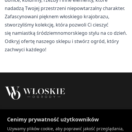
Nieklasyfikowane
nadadzą Twojej przestrzeni niepowtarzalny charakter.
Nieklasyfikowane pliki cookie, to pliki, które są w procesie
Zafascynowani pięknem włoskiego krajobrazu,
klasyfikowania, wraz z dostawcami poszczególnych
stworzyliśmy kolekcję, która pozwoli Ci cieszyć
ciasteczek.
się namiastką śródziemnomorskiego stylu na co dzień.
Odkryj ofertę naszego sklepu i stwórz ogród, który
Odrzuć
zachwyci każdego!
Zapisz moje preferencje
Akceptuj wszystko
Właścicielem marki Włoskie Ogrody jest Patch
Cenimy prywatność użytkowników
Polska sp. z o.o.
+48 734 106 149
Używamy plików cookie, aby poprawić jakość przeglądania,