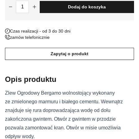
ilość Zlew Ogrodowy Bergamo
Dodaj do koszyka
Nieklasyfikowane pliki cookie, to pliki, które są w procesie
klasyfikowania, wraz z dostawcami poszczególnych ciasteczek.
Czas realizacji - od 3 do 30 dni
Odrzuć
zamów telefonicznie
Zapisz moje preferencje
Zapytaj o produkt
Akceptuj wszystko
Opis produktu
Zlew Ogrodowy Bergamo wolnostojący wykonany
ze zmielonego marmuru i białego cementu. Wewnątrz
znajduje się rura doprowadzająca wodę od dołu
zakończona gwintem. Otwór z gwintem w przodzie
pozwala zamontować kran. Otwór w misie umożliwia
odpływ wody.