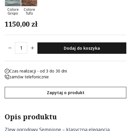
Nieklasyfikowane pliki cookie, to pliki, które są w procesie
Colore
Colore
Grigio
Tufo
klasyfikowania, wraz z dostawcami poszczególnych
ciasteczek.
1150,00
zł
Odrzuć
ilość Zlew ogrodowy Sempione
Dodaj do koszyka
Zapisz moje preferencje
Akceptuj wszystko
Czas realizacji - od 3 do 30 dni
zamów telefonicznie
Zapytaj o produkt
Opis produktu
Zlew ogrodowy Sempione – klasyczna elegancja