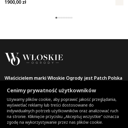
1900,00
zł
Właścicielem marki Włoskie Ogrody jest Patch Polska
sp. z o.o.
Cenimy prywatność użytkowników
+48 734 106 149
info@wloskie-ogrody.pl
Używamy plików cookie, aby poprawić jakość przeglądania,
wyświetlać reklamy lub treści dostosowane do
Strony
indywidualnych potrzeb użytkowników oraz analizować ruch
na stronie. Kliknięcie przycisku „Akceptuj wszystkie” oznacza
Kategorie Sklepu
zgodę na wykorzystywanie przez nas plików cookie.