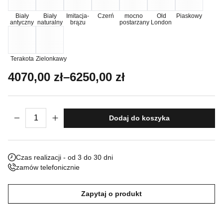
Nieklasyfikowane pliki cookie, to pliki, które są w procesie
Biały
Biały
Imitacja-
Czerń
mocno
Old
Piaskowy
antyczny
naturalny
brązu
postarzany
London
klasyfikowania, wraz z dostawcami poszczególnych ciasteczek.
Odrzuć
Terakota
Zielonkawy
Zakres cen: od 4070,00 zł do 6250,00 z
4070,00
zł
–
6250,00
zł
Zapisz moje preferencje
Akceptuj wszystko
ilość Rzeźba Wenus Bogini Pojednania
Dodaj do koszyka
Czas realizacji - od 3 do 30 dni
zamów telefonicznie
Zapytaj o produkt