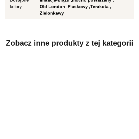
Dostępne
Imitacja-brązu
mocno postarzany
kolory
Old London
Piaskowy
Terakota
Zielonkawy
Zobacz inne produkty z tej kategorii