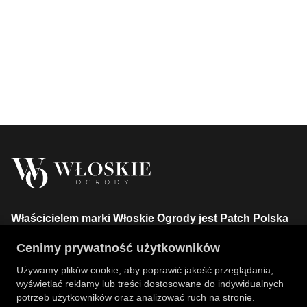
Właścicielem marki Włoskie Ogrody jest Patch Polska
sp. z o.o.
Cenimy prywatność użytkowników
+48 734 106 149
info@wloskie-ogrody.pl
Używamy plików cookie, aby poprawić jakość przeglądania,
wyświetlać reklamy lub treści dostosowane do indywidualnych
Strony
potrzeb użytkowników oraz analizować ruch na stronie.