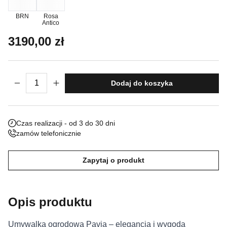
Nieklasyfikowane pliki cookie, to pliki, które są w procesie
BRN
Rosa
Antico
klasyfikowania, wraz z dostawcami poszczególnych ciasteczek.
3190,00
zł
Odrzuć
ilość Umywalka Ogrodowa Pavia
Zapisz moje preferencje
Dodaj do koszyka
Akceptuj wszystko
Czas realizacji - od 3 do 30 dni
zamów telefonicznie
Zapytaj o produkt
Opis produktu
Umywalka ogrodowa Pavia – elegancja i wygoda