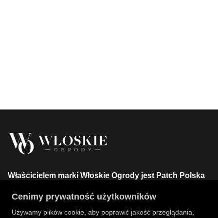
Właścicielem marki Włoskie Ogrody jest Patch Polska
sp. z o.o.
Cenimy prywatność użytkowników
+48 734 106 149
info@wloskie-ogrody.pl
Używamy plików cookie, aby poprawić jakość przeglądania,