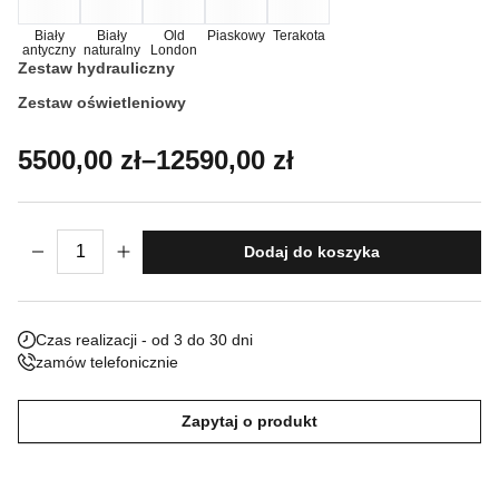
Nieklasyfikowane pliki cookie, to pliki, które są w procesie
Biały
Biały
Old
Piaskowy
Terakota
antyczny
naturalny
London
klasyfikowania, wraz z dostawcami poszczególnych ciasteczek.
Zestaw hydrauliczny
Zestaw oświetleniowy
Odrzuć
Zakres cen: od 5500,00 zł do 12590,00 
5500,00
zł
–
12590,00
zł
Zapisz moje preferencje
Akceptuj wszystko
ilość Fontanna Ischia
Dodaj do koszyka
Czas realizacji - od 3 do 30 dni
zamów telefonicznie
Zapytaj o produkt