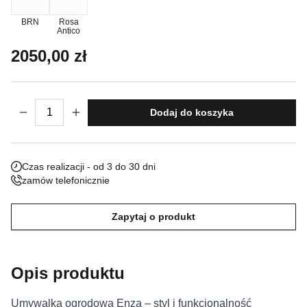
Nieklasyfikowane pliki cookie, to pliki, które są w procesie
BRN
Rosa
Antico
klasyfikowania, wraz z dostawcami poszczególnych ciasteczek.
2050,00
zł
Odrzuć
ilość Umywalka ogrodowa Enza
Zapisz moje preferencje
Dodaj do koszyka
Akceptuj wszystko
Czas realizacji - od 3 do 30 dni
zamów telefonicznie
Zapytaj o produkt
Opis produktu
Umywalka ogrodowa Enza – styl i funkcjonalność