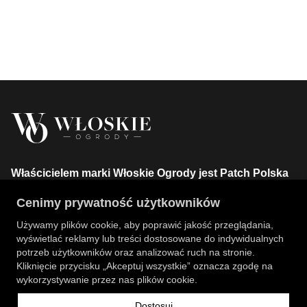
Właścicielem marki Włoskie Ogrody jest Patch Polska
sp. z o.o.
Cenimy prywatność użytkowników
+48 734 106 149
info@wloskie-ogrody.pl
Używamy plików cookie, aby poprawić jakość przeglądania,
wyświetlać reklamy lub treści dostosowane do indywidualnych
Strony
potrzeb użytkowników oraz analizować ruch na stronie.
Kliknięcie przycisku „Akceptuj wszystkie” oznacza zgodę na
Kategorie Sklepu
wykorzystywanie przez nas plików cookie.
Dostosuj