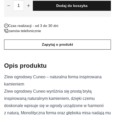
ilość Zlew ogrodowy Cuneo
Dodaj do koszyka
Nieklasyfikowane pliki cookie, to pliki, które są w procesie
klasyfikowania, wraz z dostawcami poszczególnych ciasteczek.
Czas realizacji - od 3 do 30 dni
Odrzuć
zamów telefonicznie
Zapisz moje preferencje
Zapytaj o produkt
Akceptuj wszystko
Opis produktu
Zlew ogrodowy Cuneo – naturalna forma inspirowana
kamieniem
Zlew ogrodowy Cuneo wyróżnia się prostą bryłą
inspirowaną naturalnym kamieniem, dzięki czemu
doskonale wpisuje się w ogrody urządzone w harmonii
z naturą. Monolityczna forma oraz głęboka misa nadają mu