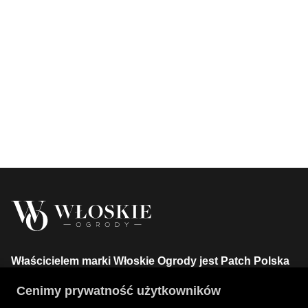
Właścicielem marki Włoskie Ogrody jest Patch Polska
sp. z o.o.
Cenimy prywatność użytkowników
+48 734 106 149
info@wloskie-ogrody.pl