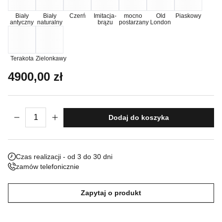
Nieklasyfikowane pliki cookie, to pliki, które są w procesie
Biały
Biały
Czerń
Imitacja-
mocno
Old
Piaskowy
antyczny
naturalny
brązu
postarzany
London
klasyfikowania, wraz z dostawcami poszczególnych ciasteczek.
Odrzuć
Terakota
Zielonkawy
4900,00
zł
Zapisz moje preferencje
Akceptuj wszystko
ilość Fontanna Bruxelles
Dodaj do koszyka
Czas realizacji - od 3 do 30 dni
zamów telefonicznie
Zapytaj o produkt