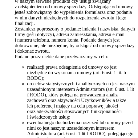
w naszym serwisie produktu czy usługi związany
z odstąpieniem od umowy sprzedaży. Odstępując od umowy
jesteś zobowiązany do wypełnienia formularza oraz podania
w nim danych niezbędnych do rozpatrzenia zwrotu i jego
finalizacji.
Zostaniesz poproszony o podanie: imienia i nazwiska, danych
firmy (jeśli dotyczy), adresu zamieszkania, adresu e-mail
i numeru telefonu, numeru konta. Podanie danych jest
dobrowolne, ale niezbędne, by odstąpić od umowy sprzedaży
i dokonać zwrotu.
Podane przez ciebie dane przetwarzamy w celu:
realizacji prawa odstąpienia od umowy co jest
niezbędne do wykonania umowy (art. 6 ust. 1 lit. b
RODO);
do celów statystycznych i analitycznych co jest naszym
uzasadnionym interesem Administratora (art. 6 ust. 1 lit
f RODO), który polega na prowadzeniu analiz
zachowań oraz aktywności Użytkowników a także
ich preferencji mający na celu poprawę jakości
oraz adekwatności stosowanych funkcjonalności
i świadczonych usług;
ewentualnego dochodzenia roszczeń lub obrony przed
nimi co jest naszym uzasadnionym interesem
Administratora (art. 6 ust. 1 lit f RODO), polegającego