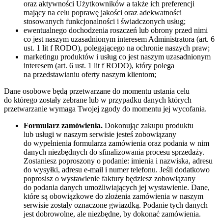
oraz aktywności Użytkowników a także ich preferencji
mający na celu poprawę jakości oraz adekwatności
stosowanych funkcjonalności i świadczonych usług;
ewentualnego dochodzenia roszczeń lub obrony przed nimi
co jest naszym uzasadnionym interesem Administratora (art. 6
ust. 1 lit f RODO), polegającego na ochronie naszych praw;
marketingu produktów i usług co jest naszym uzasadnionym
interesem (art. 6 ust. 1 lit f RODO), który polega
na przedstawianiu oferty naszym klientom;
Dane osobowe będą przetwarzane do momentu ustania celu
do którego zostały zebrane lub w przypadku danych których
przetwarzanie wymaga Twojej zgody do momentu jej wycofania.
Formularz zamówienia.
Dokonując zakupu produktu
lub usługi w naszym serwisie jesteś zobowiązany
do wypełnienia formularza zamówienia oraz podania w nim
danych niezbędnych do sfinalizowania procesu sprzedaży.
Zostaniesz poproszony o podanie: imienia i nazwiska, adresu
do wysyłki, adresu e-mail i numer telefonu. Jeśli dodatkowo
poprosisz o wystawienie faktury będziesz zobowiązany
do podania danych umożliwiających jej wystawienie. Dane,
które są obowiązkowe do złożenia zamówienia w naszym
serwisie zostały oznaczone gwiazdką. Podanie tych danych
jest dobrowolne, ale niezbędne, by dokonać zamówienia.