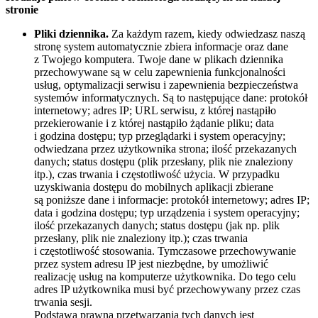
stronie
Pliki dziennika.
Za każdym razem, kiedy odwiedzasz naszą
stronę system automatycznie zbiera informacje oraz dane
z Twojego komputera. Twoje dane w plikach dziennika
przechowywane są w celu zapewnienia funkcjonalności
usług, optymalizacji serwisu i zapewnienia bezpieczeństwa
systemów informatycznych. Są to następujące dane: protokół
internetowy; adres IP; URL serwisu, z której nastąpiło
przekierowanie i z której nastąpiło żądanie pliku; data
i godzina dostępu; typ przeglądarki i system operacyjny;
odwiedzana przez użytkownika strona; ilość przekazanych
danych; status dostępu (plik przesłany, plik nie znaleziony
itp.), czas trwania i częstotliwość użycia. W przypadku
uzyskiwania dostępu do mobilnych aplikacji zbierane
są poniższe dane i informacje: protokół internetowy; adres IP;
data i godzina dostępu; typ urządzenia i system operacyjny;
ilość przekazanych danych; status dostępu (jak np. plik
przesłany, plik nie znaleziony itp.); czas trwania
i częstotliwość stosowania. Tymczasowe przechowywanie
przez system adresu IP jest niezbędne, by umożliwić
realizację usług na komputerze użytkownika. Do tego celu
adres IP użytkownika musi być przechowywany przez czas
trwania sesji.
Podstawą prawną przetwarzania tych danych jest