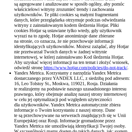
są agregowane i analizowane w sposób ogólny, aby pomóc
właścicielowi witryny zrozumieć trendy i zachowania
użytkowników. Te pliki cookies są małymi fragmentami
danych, które przeglądarka otrzymuje podczas odwiedzania
witryny z zainstalowanym kodem śledzenia Hotjar. Pliki
cookies Hotjar są ustawiane tylko wtedy, gdy użytkownik
wyrazi na to zgodę. Hotjar anonimizuje dane zbierane
na stronie, co oznacza, że nie przechowuje informacji
identyfikujących użytkowników. Możesz zażądać, aby Hotjar
nie przetwarzał Twoich danych w żadnej witrynie
internetowej, w której zainstalowano Kod śledzenia Hotjar.
Aby uzyskać więcej informacji na ten temat i złożyć wniosek,
odwiedź stronę
https://www.hotjar.com/policies/do-not-track/
.
Yandex Metrica. Korzystamy z narzędzia Yandex Metrica
dostarczanego przez YANDEX LLC, z siedzibą pod adresem:
16, Leo Tolstoy St., Moskwa, 119021, Rosja. Działania
te realizujemy na podstawie naszego uzasadnionego interesu
prawnego, który obejmuje analizę naszej strony internetowej
w celu jej optymalizacji pod względem użyteczności
dla użytkowników. Yandex Metrica automatycznie zbiera
informacje o Twoim korzystaniu z naszej strony. Dane
te są przechowywane na serwerach znajdujących się w Unii
Europejskiej oraz Rosji. Informacje gromadzone przez
Yandex Metrica nie umożliwiają identyfikacji Twojej osoby.
W szczególności mamy dostęp do takich danych, jak: system