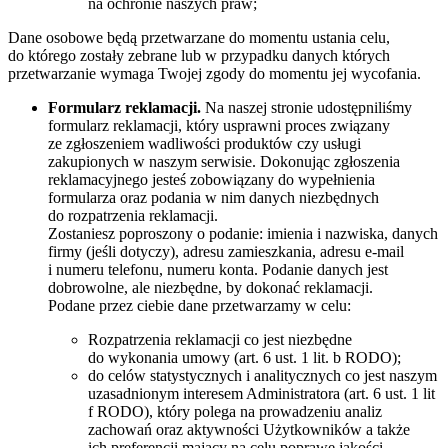
na ochronie naszych praw;
Dane osobowe będą przetwarzane do momentu ustania celu,
do którego zostały zebrane lub w przypadku danych których
przetwarzanie wymaga Twojej zgody do momentu jej wycofania.
Formularz reklamacji.
Na naszej stronie udostępniliśmy
formularz reklamacji, który usprawni proces związany
ze zgłoszeniem wadliwości produktów czy usługi
zakupionych w naszym serwisie. Dokonując zgłoszenia
reklamacyjnego jesteś zobowiązany do wypełnienia
formularza oraz podania w nim danych niezbędnych
do rozpatrzenia reklamacji.
Zostaniesz poproszony o podanie: imienia i nazwiska, danych
firmy (jeśli dotyczy), adresu zamieszkania, adresu e-mail
i numeru telefonu, numeru konta. Podanie danych jest
dobrowolne, ale niezbędne, by dokonać reklamacji.
Podane przez ciebie dane przetwarzamy w celu:
Rozpatrzenia reklamacji co jest niezbędne
do wykonania umowy (art. 6 ust. 1 lit. b RODO);
do celów statystycznych i analitycznych co jest naszym
uzasadnionym interesem Administratora (art. 6 ust. 1 lit
f RODO), który polega na prowadzeniu analiz
zachowań oraz aktywności Użytkowników a także
ich preferencji mający na celu poprawę jakości