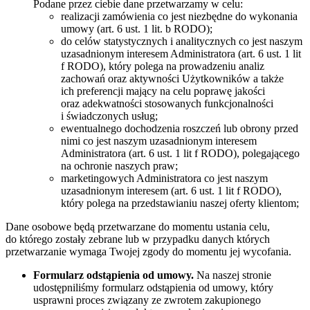
Podane przez ciebie dane przetwarzamy w celu:
realizacji zamówienia co jest niezbędne do wykonania
umowy (art. 6 ust. 1 lit. b RODO);
do celów statystycznych i analitycznych co jest naszym
uzasadnionym interesem Administratora (art. 6 ust. 1 lit
f RODO), który polega na prowadzeniu analiz
zachowań oraz aktywności Użytkowników a także
ich preferencji mający na celu poprawę jakości
oraz adekwatności stosowanych funkcjonalności
i świadczonych usług;
ewentualnego dochodzenia roszczeń lub obrony przed
nimi co jest naszym uzasadnionym interesem
Administratora (art. 6 ust. 1 lit f RODO), polegającego
na ochronie naszych praw;
marketingowych Administratora co jest naszym
uzasadnionym interesem (art. 6 ust. 1 lit f RODO),
który polega na przedstawianiu naszej oferty klientom;
Dane osobowe będą przetwarzane do momentu ustania celu,
do którego zostały zebrane lub w przypadku danych których
przetwarzanie wymaga Twojej zgody do momentu jej wycofania.
Formularz odstąpienia od umowy.
Na naszej stronie
udostępniliśmy formularz odstąpienia od umowy, który
usprawni proces związany ze zwrotem zakupionego