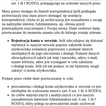
ust. 1 lit f RODO), polegającego na ochronie naszych praw;
Masz prawo dostępu do historii korespondencji (jeśli podlegała
archiwizacji) oraz masz prawo domagać się usunięcia
korespondencji, chyba że jej archiwizacja jest uzasadniona z uwagi
na nadrzędne interesy Administratora, np. obrona przed
potencjalnymi roszczeniami z Twojej strony. Dane osobowe będą
przetwarzane do momentu ustania celu do którego zostały zebrane.
Rejestracja konta w serwisie.
Jeśli zdecydujesz się dokonać
rejestracji w naszym serwisie poprzez założenie konta
użytkownika zostaniesz poproszony o podanie danych
niezbędnych do jego utworzenia i obsługi. Podanie danych
obowiązkowych takich jak imię i nazwisko, adres, e-mail,
numer telefonu, adres jest wymagane w celu założenia
i obsługi konta. Jeśli ich nie podasz, to nie będziemy mogli
założyć ci konta użytkownika.
Podane przez ciebie dane przetwarzamy w celu:
prowadzenia i obsługi konta użytkownika w serwisie co jest
niezbędne do wykonania umowy (art. 6 ust. 1 lit. b RODO);
do celów statystycznych i analitycznych co jest naszym
uzasadnionym interesem Administratora (art. 6 ust. 1 lit f
RODO), który polega na prowadzeniu analiz zachowań