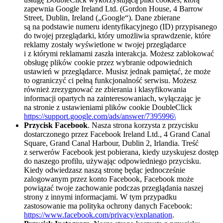
zapewnia Google Ireland Ltd. (Gordon House, 4 Barrow
Street, Dublin, Ireland („Google“). Dane zbierane
są na podstawie numeru identyfikacyjnego (ID) przypisanego
do twojej przeglądarki, który umożliwia sprawdzenie, które
reklamy zostały wyświetlone w twojej przeglądarce
i z którymi reklamami zaszła interakcja. Możesz zablokować
obsługę plików cookie przez wybranie odpowiednich
ustawień w przeglądarce. Musisz jednak pamiętać, że może
to ograniczyć ci pełną funkcjonalność serwisu. Możesz
również zrezygnować ze zbierania i klasyfikowania
informacji opartych na zainteresowaniach, wyłączając je
na stronie z ustawieniami plików cookie DoubleClick
https://support.google.com/ads/answer/7395996\
Przycisk Facebook
. Nasza strona korzysta z przycisku
dostarczonego przez Facebook Ireland Ltd., 4 Grand Canal
Square, Grand Canal Harbour, Dublin 2, Irlandia. Treść
z serwerów Facebook jest pobierana, kiedy uzyskujesz dostęp
do naszego profilu, używając odpowiedniego przycisku.
Kiedy odwiedzasz naszą stronę będąc jednocześnie
zalogowanym przez konto Facebook, Facebook może
powiązać twoje zachowanie podczas przeglądania naszej
strony z innymi informacjami. W tym przypadku
zastosowanie ma polityka ochrony danych Facebook:
https://www.facebook.com/privacy/explanation
.