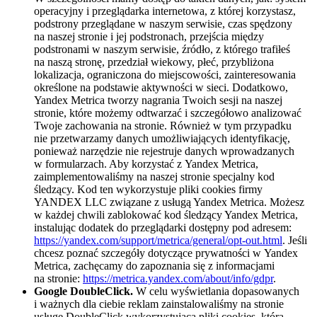
operacyjny i przeglądarka internetowa, z której korzystasz,
podstrony przeglądane w naszym serwisie, czas spędzony
na naszej stronie i jej podstronach, przejścia między
podstronami w naszym serwisie, źródło, z którego trafiłeś
na naszą stronę, przedział wiekowy, płeć, przybliżona
lokalizacja, ograniczona do miejscowości, zainteresowania
określone na podstawie aktywności w sieci. Dodatkowo,
Yandex Metrica tworzy nagrania Twoich sesji na naszej
stronie, które możemy odtwarzać i szczegółowo analizować
Twoje zachowania na stronie. Również w tym przypadku
nie przetwarzamy danych umożliwiających identyfikację,
ponieważ narzędzie nie rejestruje danych wprowadzanych
w formularzach. Aby korzystać z Yandex Metrica,
zaimplementowaliśmy na naszej stronie specjalny kod
śledzący. Kod ten wykorzystuje pliki cookies firmy
YANDEX LLC związane z usługą Yandex Metrica. Możesz
w każdej chwili zablokować kod śledzący Yandex Metrica,
instalując dodatek do przeglądarki dostępny pod adresem:
https://yandex.com/support/metrica/general/opt-out.html
. Jeśli
chcesz poznać szczegóły dotyczące prywatności w Yandex
Metrica, zachęcamy do zapoznania się z informacjami
na stronie:
https://metrica.yandex.com/about/info/gdpr
.
Google DoubleClick.
W celu wyświetlania dopasowanych
i ważnych dla ciebie reklam zainstalowaliśmy na stronie
usługę DoubleClick wykorzystującą pliki cookies, którą