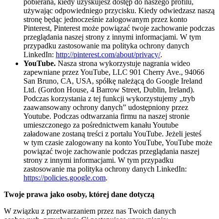
pobierana, kiedy uzyskujesz dostęp do naszego profilu,
używając odpowiedniego przycisku. Kiedy odwiedzasz naszą
stronę będąc jednocześnie zalogowanym przez konto
Pinterest, Pinterest może powiązać twoje zachowanie podczas
przeglądania naszej strony z innymi informacjami. W tym
przypadku zastosowanie ma polityka ochrony danych
LinkedIn:
http://pinterest.com/about/privacy/
.
YouTube.
Nasza strona wykorzystuje nagrania wideo
zapewniane przez YouTube, LLC 901 Cherry Ave., 94066
San Bruno, CA, USA, spółkę należącą do Google Ireland
Ltd. (Gordon House, 4 Barrow Street, Dublin, Ireland).
Podczas korzystania z tej funkcji wykorzystujemy „tryb
zaawansowany ochrony danych” udostępniony przez
Youtube. Podczas odtwarzania firmu na naszej stronie
umieszczonego za pośrednictwem kanału Youtube
załadowane zostaną treści z portalu YouTube. Jeżeli jesteś
w tym czasie zalogowany na konto YouTube, YouTube może
powiązać twoje zachowanie podczas przeglądania naszej
strony z innymi informacjami. W tym przypadku
zastosowanie ma polityka ochrony danych LinkedIn:
https://policies.google.com
.
Twoje prawa jako osoby, której dane dotyczą
W związku z przetwarzaniem przez nas Twoich danych