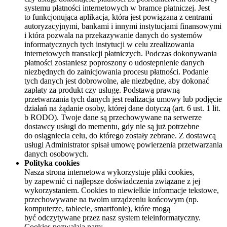
systemu płatności internetowych w bramce płatniczej. Jest
to funkcjonująca aplikacja, która jest powiązana z centrami
autoryzacyjnymi, bankami i innymi instytucjami finansowymi
i która pozwala na przekazywanie danych do systemów
informatycznych tych instytucji w celu zrealizowania
internetowych transakcji płatniczych. Podczas dokonywania
płatności zostaniesz poproszony o udostepnienie danych
niezbędnych do zainicjowania procesu płatności. Podanie
tych danych jest dobrowolne, ale niezbędne, aby dokonać
zapłaty za produkt czy usługę. Podstawą prawną
przetwarzania tych danych jest realizacja umowy lub podjęcie
działań na żądanie osoby, której dane dotyczą (art. 6 ust. 1 lit.
b RODO). Twoje dane są przechowywane na serwerze
dostawcy usługi do mementu, gdy nie są już potrzebne
do osiągniecia celu, do którego zostały zebrane. Z dostawcą
usługi Administrator spisał umowę powierzenia przetwarzania
danych osobowych.
Polityka cookies
Nasza strona internetowa wykorzystuje pliki cookies,
by zapewnić ci najlepsze doświadczenia związane z jej
wykorzystaniem. Cookies to niewielkie informacje tekstowe,
przechowywane na twoim urządzeniu końcowym (np.
komputerze, tablecie, smartfonie), które mogą
być odczytywane przez nasz system teleinformatyczny.
Cookies pozwalają nam: