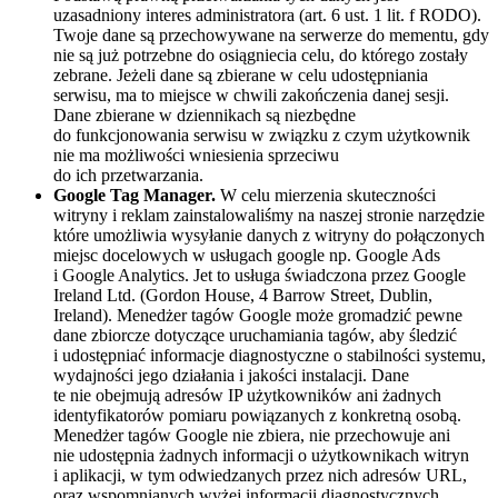
uzasadniony interes administratora (art. 6 ust. 1 lit. f RODO).
Twoje dane są przechowywane na serwerze do mementu, gdy
nie są już potrzebne do osiągniecia celu, do którego zostały
zebrane. Jeżeli dane są zbierane w celu udostępniania
serwisu, ma to miejsce w chwili zakończenia danej sesji.
Dane zbierane w dziennikach są niezbędne
do funkcjonowania serwisu w związku z czym użytkownik
nie ma możliwości wniesienia sprzeciwu
do ich przetwarzania.
Google Tag Manager.
W celu mierzenia skuteczności
witryny i reklam zainstalowaliśmy na naszej stronie narzędzie
które umożliwia wysyłanie danych z witryny do połączonych
miejsc docelowych w usługach google np. Google Ads
i Google Analytics. Jet to usługa świadczona przez Google
Ireland Ltd. (Gordon House, 4 Barrow Street, Dublin,
Ireland). Menedżer tagów Google może gromadzić pewne
dane zbiorcze dotyczące uruchamiania tagów, aby śledzić
i udostępniać informacje diagnostyczne o stabilności systemu,
wydajności jego działania i jakości instalacji. Dane
te nie obejmują adresów IP użytkowników ani żadnych
identyfikatorów pomiaru powiązanych z konkretną osobą.
Menedżer tagów Google nie zbiera, nie przechowuje ani
nie udostępnia żadnych informacji o użytkownikach witryn
i aplikacji, w tym odwiedzanych przez nich adresów URL,
oraz wspomnianych wyżej informacji diagnostycznych.