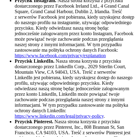
Przycisk Instagram.
Nasza strona korzysta z przycisku
dostarczonego przez Facebook Ireland Ltd., 4 Grand Canal
Square, Grand Canal Harbour, Dublin 2, Irlandia. Treść
z serwerów Facebook jest pobierana, kiedy uzyskujesz dostęp
do naszego profilu na instagramie, używając odpowiedniego
przycisku. Kiedy odwiedzasz naszą stronę będąc
jednocześnie zalogowanym przez konto Instagram, Facebook
może powiązać twoje zachowanie podczas przeglądania
naszej strony z innymi informacjami. W tym przypadku
zastosowanie ma polityka ochrony danych Facebook:
https://www.facebook.com/privacy/explanation
Przycisk LinkedIn.
Nasza strona korzysta z przycisku
dostarczonego przez LinkedIn Corp., 2029 Stierlin Court,
Mountain View, CA 94043, USA. Treść z serwerów
LinkedIn jest pobierana, kiedy uzyskujesz dostęp do naszego
profilu, używając odpowiedniego przycisku. Kiedy
odwiedzasz naszą stronę będąc jednocześnie zalogowanym
przez konto LinkedIn, LinkedIn może powiązać twoje
zachowanie podczas przeglądania naszej strony z innymi
informacjami. W tym przypadku zastosowanie ma polityka
ochrony danych LinkedIn:
https://www.linkedin.com/legal/privacy-policy
.
Przycisk Pinterest.
Nasza strona korzysta z przycisku
dostarczonego przez Pinterest, Inc., 808 Brannan St, San
Francisco, CA 94103, USA. Treść z serwerów Pinterest jest