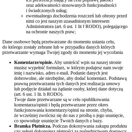
oraz adekwatności stosowanych funkcjonalności
i świadczonych usług;
ewentualnego dochodzenia roszczeń lub obrony przed
nimi co jest naszym uzasadnionym interesem
Administratora (art. 6 ust. 1 lit f RODO), polegającego
na ochronie naszych praw;
Dane osobowe będą przetwarzane do momentu ustania celu,
do którego zostały zebrane lub w przypadku danych których
przetwarzanie wymaga Twojej zgody do momentu jej wycofania
Komentarze/opinie.
Aby umieścić wpis na naszej stronie
musisz wypełnić formularz, w którym podajesz nam swoje
imię i nazwisko, adres e-mail. Podanie danych jest
dobrowolne, ale niezbędne, aby dodać komentarz. Podstawą
prawną przetwarzania tych danych jest realizacja umowy
lub podjęcie działań na żądanie osoby, której dane dotyczą
(art. 6 ust. 1 lit. b RODO).
Twoje dane przetwarzane są w celu opublikowania
komentarza/opinii i będą przetwarzane przez okres
funkcjonowania komentarzy/opinii na stronie, chyba,
że wcześniej zwrócisz się do nas z prośbą o jego usunięcie,
co spowoduje usunięcie Twoich danych z bazy.
Bramka Płatnicza.
Podczas dokonywania zakupu produktu
czy usługi dokonujesz płatności za pośrednictwem dostawcy