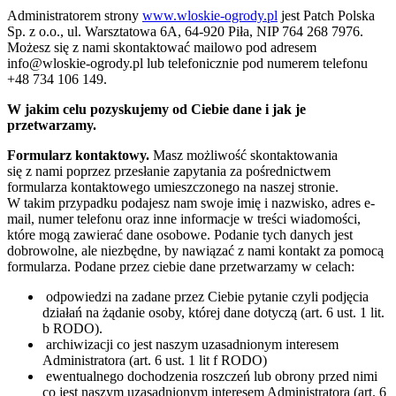
Administratorem strony
www.wloskie-ogrody.pl
jest Patch Polska
Sp. z o.o., ul. Warsztatowa 6A, 64-920 Piła, NIP 764 268 7976.
Możesz się z nami skontaktować mailowo pod adresem
info@wloskie-ogrody.pl lub telefonicznie pod numerem telefonu
+48 734 106 149.
W jakim celu pozyskujemy od Ciebie dane i jak je
przetwarzamy.
Formularz kontaktowy.
Masz możliwość skontaktowania
się z nami poprzez przesłanie zapytania za pośrednictwem
formularza kontaktowego umieszczonego na naszej stronie.
W takim przypadku podajesz nam swoje imię i nazwisko, adres e-
mail, numer telefonu oraz inne informacje w treści wiadomości,
które mogą zawierać dane osobowe. Podanie tych danych jest
dobrowolne, ale niezbędne, by nawiązać z nami kontakt za pomocą
formularza. Podane przez ciebie dane przetwarzamy w celach:
odpowiedzi na zadane przez Ciebie pytanie czyli podjęcia
działań na żądanie osoby, której dane dotyczą (art. 6 ust. 1 lit.
b RODO).
archiwizacji co jest naszym uzasadnionym interesem
Administratora (art. 6 ust. 1 lit f RODO)
ewentualnego dochodzenia roszczeń lub obrony przed nimi
co jest naszym uzasadnionym interesem Administratora (art. 6