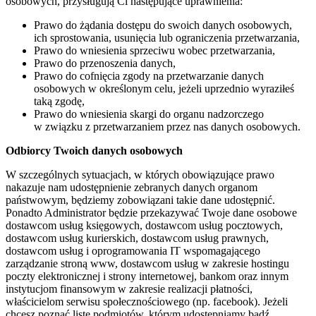
osobowych, przysługują Ci następujące uprawnienia:
Prawo do żądania dostępu do swoich danych osobowych,
ich sprostowania, usunięcia lub ograniczenia przetwarzania,
Prawo do wniesienia sprzeciwu wobec przetwarzania,
Prawo do przenoszenia danych,
Prawo do cofnięcia zgody na przetwarzanie danych
osobowych w określonym celu, jeżeli uprzednio wyraziłeś
taką zgodę,
Prawo do wniesienia skargi do organu nadzorczego
w związku z przetwarzaniem przez nas danych osobowych.
Odbiorcy Twoich danych osobowych
W szczególnych sytuacjach, w których obowiązujące prawo
nakazuje nam udostępnienie zebranych danych organom
państwowym, będziemy zobowiązani takie dane udostępnić.
Ponadto Administrator będzie przekazywać Twoje dane osobowe
dostawcom usług księgowych, dostawcom usług pocztowych,
dostawcom usług kurierskich, dostawcom usług prawnych,
dostawcom usług i oprogramowania IT wspomagającego
zarządzanie stroną www, dostawcom usług w zakresie hostingu
poczty elektronicznej i strony internetowej, bankom oraz innym
instytucjom finansowym w zakresie realizacji płatności,
właścicielom serwisu społecznościowego (np. facebook). Jeżeli
chcesz poznać listę podmiotów, którym udostępniamy bądź