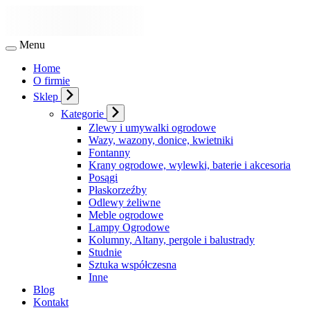
Menu
Home
O firmie
Sklep
Kategorie
Zlewy i umywalki ogrodowe
Wazy, wazony, donice, kwietniki
Fontanny
Krany ogrodowe, wylewki, baterie i akcesoria
Posągi
Płaskorzeźby
Odlewy żeliwne
Meble ogrodowe
Lampy Ogrodowe
Kolumny, Altany, pergole i balustrady
Studnie
Sztuka współczesna
Inne
Blog
Kontakt