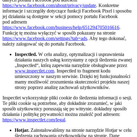
https://www.facebook.com/about/privacy/update
. Konkretne
informacje i szczegóły dotyczące funkcji Facebook Pixel i sposobu
jej działania są dostępne w sekcji pomocy portalu Facebook
pod adresem
https://www.facebook.com/business/help/651294705016616
.
Funkcję tę można wyłączyć w sposób pokazany na stronie
https://www.facebook.com/settings?tab=ads
. Aby tego dokonać,
należy zalogować się do portalu Facebook.
Inspectled.
W celu analizy, optymalizacji i usprawnienia
działania naszych usług korzystamy z opcji śledzenia zwanej
„Inspectled“, którą zapewnia narzędzie obsługiwane przez
www.inspectlet.com
. Inspectled to fragment kodu
umieszczony w naszym serwisie. Dzięki tej funkcjonalności
mamy możliwość zrozumienia skuteczności projektu naszej
strony poprzez analizę zachowań użytkowników.
Inspectlet wykorzystuje pliki cookie do śledzenia informacji o sesji.
Te pliki cookie są potrzebne, aby dokładnie zrozumieć, w jaki
sposób użytkownicy poruszają się po witrynie. dokładny sposób
działania i politykę prywatności można znaleźć pod adresem:
https://www.inspectlet.com/legal
.
Hotjar.
Zainstalowaliśmy na stronie narzędzie Hotjar w celu
śledzenia zachowania użytkowników na stronie. Dane