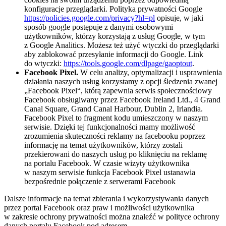
konfiguracje przeglądarki. Polityka prywatności Google
https://policies.google.com/privacy?hl=pl
opisuje, w jaki
sposób google postępuje z danymi osobowymi
użytkowników, którzy korzystają z usług Google, w tym
z Google Analitics. Możesz też użyć wtyczki do przeglądarki
aby zablokować przesyłanie informacji do Google. Link
do wtyczki:
https://tools.google.com/dlpage/gaoptout
.
Facebook Pixel.
W celu analizy, optymalizacji i usprawnienia
działania naszych usług korzystamy z opcji śledzenia zwanej
„Facebook Pixel“, którą zapewnia serwis społecznościowy
Facebook obsługiwany przez Facebook Ireland Ltd., 4 Grand
Canal Square, Grand Canal Harbour, Dublin 2, Irlandia.
Facebook Pixel to fragment kodu umieszczony w naszym
serwisie. Dzięki tej funkcjonalności mamy możliwość
zrozumienia skuteczności reklamy na facebooku poprzez
informację na temat użytkowników, którzy zostali
przekierowani do naszych usług po kliknięciu na reklamę
na portalu Facebook. W czasie wizyty użytkownika
w naszym serwisie funkcja Facebook Pixel ustanawia
bezpośrednie połączenie z serwerami Facebook
Dalsze informacje na temat zbierania i wykorzystywania danych
przez portal Facebook oraz praw i możliwości użytkownika
w zakresie ochrony prywatności można znaleźć w polityce ochrony
danych portalu Facebook pod adresem