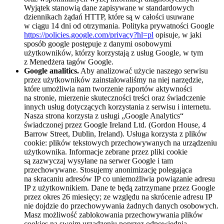
Wyjątek stanowią dane zapisywane w standardowych
dziennikach żądań HTTP, które są w całości usuwane
w ciągu 14 dni od otrzymania. Polityka prywatności Google
https://policies.google.com/privacy?hl=pl
opisuje, w jaki
sposób google postępuje z danymi osobowymi
użytkowników, którzy korzystają z usług Google, w tym
z Menedżera tagów Google.
Google analitics.
Aby analizować użycie naszego serwisu
przez użytkowników zainstalowaliśmy na niej narzędzie,
które umożliwia nam tworzenie raportów aktywności
na stronie, mierzenie skuteczności treści oraz świadczenie
innych usług dotyczących korzystania z serwisu i internetu.
Nasza strona korzysta z usługi „Google Analytics“
świadczonej przez Google Ireland Ltd. (Gordon House, 4
Barrow Street, Dublin, Ireland). Usługa korzysta z plików
cookie: plików tekstowych przechowywanych na urządzeniu
użytkownika. Informacje zebrane przez pliki cookie
są zazwyczaj wysyłane na serwer Google i tam
przechowywane. Stosujemy anonimizację polegająca
na skracaniu adresów IP co uniemożliwia powiązanie adresu
IP z użytkownikiem. Dane te będą zatrzymane przez Google
przez okres 26 miesięcy; ze względu na skrócenie adresu IP
nie dojdzie do przechowywania żadnych danych osobowych.
Masz możliwość zablokowania przechowywania plików
cookies na swoim urządzeniu poprzez odpowiednią