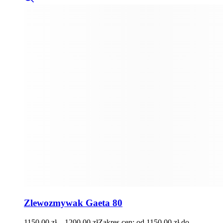
Zlewozmywak Gaeta 80
1150,00
zł
–
1200,00
zł
Zakres cen: od 1150,00 zł do