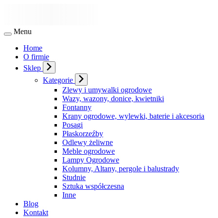
Menu
Home
O firmie
Sklep
Kategorie
Zlewy i umywalki ogrodowe
Wazy, wazony, donice, kwietniki
Fontanny
Krany ogrodowe, wylewki, baterie i akcesoria
Posągi
Płaskorzeźby
Odlewy żeliwne
Meble ogrodowe
Lampy Ogrodowe
Kolumny, Altany, pergole i balustrady
Studnie
Sztuka współczesna
Inne
Blog
Kontakt