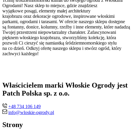
Tchnij śródziemnomorski klimat do swojego ogrodu z Włoskimi
Ogrodami! Nasz sklep to miejsce, gdzie znajdziesz
wyjątkowe posągi, elementy małej architektury
krajobrazu oraz dekoracje ogrodowe, inspirowane włoskimi
parkami, ogrodami i tarasami. W ofercie naszego sklepu dostępne
są fontanny, donice, kolumny, rzeźby i inne elementy, które nadadzą
Twojej przestrzeni niepowtarzalny charakter. Zafascynowani
pięknem włoskiego krajobrazu, stworzyliśmy kolekcję, która
pozwoli Ci cieszyć się namiastką śródziemnomorskiego stylu
na co dzień. Odkryj ofertę naszego sklepu i stwórz ogród, który
zachwyci każdego!
Właścicielem marki Włoskie Ogrody jest
Patch Polska sp. z o.o.
+48 734 106 149
info@wloskie-ogrody.pl
Strony