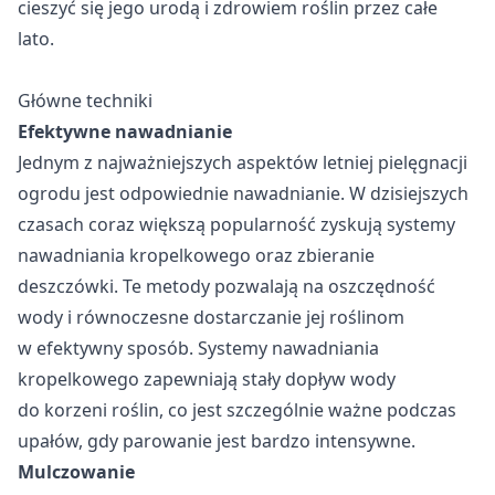
cieszyć się jego urodą i zdrowiem roślin przez całe
Pliki cookie dotyczące preferencji umożliwiają stronie
lato.
zapamiętanie informacji, które zmieniają wygląd lub
funkcjonowanie strony, np. preferowany język lub region, w
którym znajduje się użytkownik.
Główne techniki
Efektywne nawadnianie
Statystyka
Jednym z najważniejszych aspektów letniej pielęgnacji
ogrodu jest odpowiednie nawadnianie. W dzisiejszych
Statystyczne pliki cookie pomagają właścicielem stron
internetowych zrozumieć, w jaki sposób różni użytkownicy
czasach coraz większą popularność zyskują systemy
zachowują się na stronie, gromadząc i zgłaszając
nawadniania kropelkowego oraz zbieranie
anonimowe informacje.
deszczówki. Te metody pozwalają na oszczędność
wody i równoczesne dostarczanie jej roślinom
Marketing
w efektywny sposób. Systemy nawadniania
Marketingowe pliki cookie stosowane są w celu śledzenia
kropelkowego zapewniają stały dopływ wody
użytkowników na stronach internetowych. Celem jest
wyświetlanie reklam, które są istotne i interesujące dla
do korzeni roślin, co jest szczególnie ważne podczas
poszczególnych użytkowników i tym samym bardziej cenne
upałów, gdy parowanie jest bardzo intensywne.
dla wydawców i reklamodawców strony trzeciej.
Mulczowanie