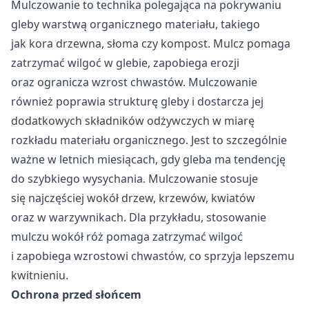
Mulczowanie to technika polegająca na pokrywaniu
Nieklasyfikowane
gleby warstwą organicznego materiału, takiego
Nieklasyfikowane pliki cookie, to pliki, które są w procesie
jak kora drzewna, słoma czy kompost. Mulcz pomaga
klasyfikowania, wraz z dostawcami poszczególnych
zatrzymać wilgoć w glebie, zapobiega erozji
ciasteczek.
oraz ogranicza wzrost chwastów. Mulczowanie
również poprawia strukturę gleby i dostarcza jej
Odrzuć
dodatkowych składników odżywczych w miarę
Zapisz moje preferencje
rozkładu materiału organicznego. Jest to szczególnie
ważne w letnich miesiącach, gdy gleba ma tendencję
Akceptuj wszystko
do szybkiego wysychania. Mulczowanie stosuje
się najczęściej wokół drzew, krzewów, kwiatów
oraz w warzywnikach. Dla przykładu, stosowanie
mulczu wokół róż pomaga zatrzymać wilgoć
i zapobiega wzrostowi chwastów, co sprzyja lepszemu
kwitnieniu.
Ochrona przed słońcem