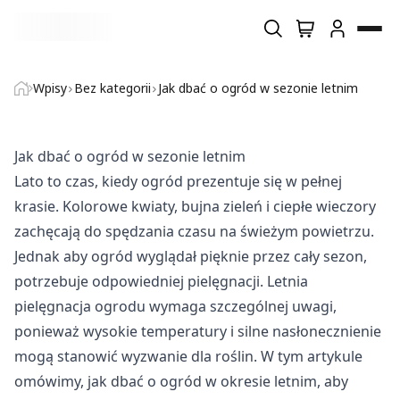
Wyszukiwarka produktów
Wykorzystujemy pliki cookie do spersonalizowania treści i
Wpisy
Bez kategorii
Jak dbać o ogród w sezonie letnim
reklam, aby oferować funkcje społecznościowe i analizować
Home
ruch w naszej witrynie. Informacje o tym, jak korzystasz z
naszej witryny, udostępniamy partnerom
społecznościowym, reklamowym i analitycznym. Partnerzy
Jak dbać o ogród w sezonie letnim
O firmie
mogą połączyć te informacje z innymi danymi otrzymanymi
Lato to czas, kiedy ogród prezentuje się w pełnej
od Ciebie lub uzyskanymi podczas korzystania z ich usług.
krasie. Kolorowe kwiaty, bujna zieleń i ciepłe wieczory
Sklep
zachęcają do spędzania czasu na świeżym powietrzu.
Niezbędne
Jednak aby ogród wyglądał pięknie przez cały sezon,
Blog
Niezbędne pliki cookie mają kluczowe znaczenie dla
potrzebuje odpowiedniej pielęgnacji. Letnia
podstawowych funkcji witryny i witryna nie będzie działać
w zamierzony sposób bez nich. Te pliki cookie nie
pielęgnacja ogrodu wymaga szczególnej uwagi,
Kontakt
przechowują żadnych danych umożliwiających
ponieważ wysokie temperatury i silne nasłonecznienie
identyfikację osoby.
mogą stanowić wyzwanie dla roślin. W tym artykule
omówimy, jak dbać o ogród w okresie letnim, aby
Preferencje