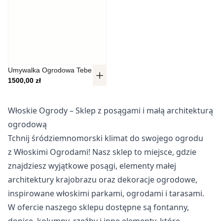
Pliki cookie dotyczące preferencji umożliwiają stronie
zapamiętanie informacji, które zmieniają wygląd lub
funkcjonowanie strony, np. preferowany język lub region, w
którym znajduje się użytkownik.
Statystyka
Umywalka Ogrodowa Tebe
1500,00
zł
Statystyczne pliki cookie pomagają właścicielem stron
internetowych zrozumieć, w jaki sposób różni użytkownicy
zachowują się na stronie, gromadząc i zgłaszając
Włoskie Ogrody – Sklep z posągami i małą architekturą
anonimowe informacje.
ogrodową
Tchnij śródziemnomorski klimat do swojego ogrodu
Marketing
z Włoskimi Ogrodami! Nasz sklep to miejsce, gdzie
Marketingowe pliki cookie stosowane są w celu śledzenia
znajdziesz wyjątkowe posągi, elementy małej
użytkowników na stronach internetowych. Celem jest
architektury krajobrazu oraz dekoracje ogrodowe,
wyświetlanie reklam, które są istotne i interesujące dla
poszczególnych użytkowników i tym samym bardziej cenne
inspirowane włoskimi parkami, ogrodami i tarasami.
dla wydawców i reklamodawców strony trzeciej.
W ofercie naszego sklepu dostępne są fontanny,
donice, kolumny, rzeźby i inne elementy, które