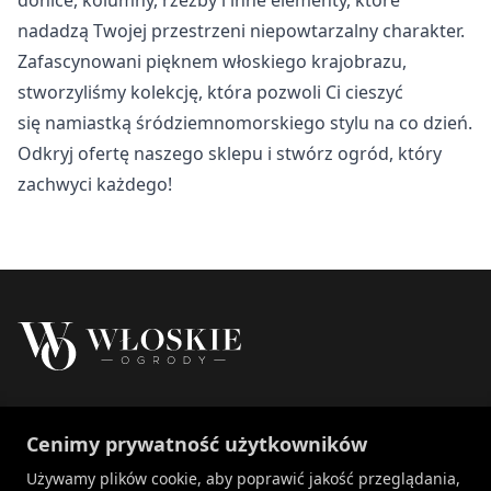
Nieklasyfikowane
nadadzą Twojej przestrzeni niepowtarzalny charakter.
Nieklasyfikowane pliki cookie, to pliki, które są w procesie
Zafascynowani pięknem włoskiego krajobrazu,
klasyfikowania, wraz z dostawcami poszczególnych
stworzyliśmy kolekcję, która pozwoli Ci cieszyć
ciasteczek.
się namiastką śródziemnomorskiego stylu na co dzień.
Odkryj ofertę naszego sklepu i stwórz ogród, który
Odrzuć
zachwyci każdego!
Zapisz moje preferencje
Akceptuj wszystko
Właścicielem marki Włoskie Ogrody jest Patch
Cenimy prywatność użytkowników
Polska sp. z o.o.
+48 734 106 149
Używamy plików cookie, aby poprawić jakość przeglądania,