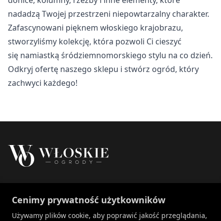
Nieklasyfikowane
nadadzą Twojej przestrzeni niepowtarzalny charakter.
Nieklasyfikowane pliki cookie, to pliki, które są w procesie
Zafascynowani pięknem włoskiego krajobrazu,
klasyfikowania, wraz z dostawcami poszczególnych
stworzyliśmy kolekcję, która pozwoli Ci cieszyć
ciasteczek.
się namiastką śródziemnomorskiego stylu na co dzień.
Odkryj ofertę naszego sklepu i stwórz ogród, który
Odrzuć
zachwyci każdego!
Zapisz moje preferencje
Akceptuj wszystko
Właścicielem marki Włoskie Ogrody jest Patch
Cenimy prywatność użytkowników
Polska sp. z o.o.
+48 734 106 149
Używamy plików cookie, aby poprawić jakość przeglądania,