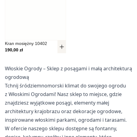
Pliki cookie dotyczące preferencji umożliwiają stronie
zapamiętanie informacji, które zmieniają wygląd lub
funkcjonowanie strony, np. preferowany język lub region, w
którym znajduje się użytkownik.
Statystyka
Kran mosiężny 10402
190,00
zł
Statystyczne pliki cookie pomagają właścicielem stron
internetowych zrozumieć, w jaki sposób różni użytkownicy
zachowują się na stronie, gromadząc i zgłaszając
Włoskie Ogrody – Sklep z posągami i małą architekturą
anonimowe informacje.
ogrodową
Tchnij śródziemnomorski klimat do swojego ogrodu
Marketing
z Włoskimi Ogrodami! Nasz sklep to miejsce, gdzie
Marketingowe pliki cookie stosowane są w celu śledzenia
znajdziesz wyjątkowe posągi, elementy małej
użytkowników na stronach internetowych. Celem jest
architektury krajobrazu oraz dekoracje ogrodowe,
wyświetlanie reklam, które są istotne i interesujące dla
poszczególnych użytkowników i tym samym bardziej cenne
inspirowane włoskimi parkami, ogrodami i tarasami.
dla wydawców i reklamodawców strony trzeciej.
W ofercie naszego sklepu dostępne są fontanny,
donice, kolumny, rzeźby i inne elementy, które