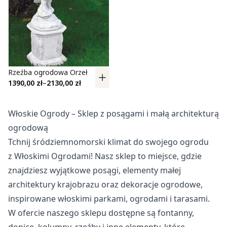
Pliki cookie dotyczące preferencji umożliwiają stronie
zapamiętanie informacji, które zmieniają wygląd lub
funkcjonowanie strony, np. preferowany język lub region, w
którym znajduje się użytkownik.
Statystyka
Rzeźba ogrodowa Orzeł
Zakres cen: od 1390,00 zł do 2130,00 zł
1390,00
zł
–
2130,00
zł
Statystyczne pliki cookie pomagają właścicielem stron
internetowych zrozumieć, w jaki sposób różni użytkownicy
zachowują się na stronie, gromadząc i zgłaszając
Włoskie Ogrody – Sklep z posągami i małą architekturą
anonimowe informacje.
ogrodową
Tchnij śródziemnomorski klimat do swojego ogrodu
Marketing
z Włoskimi Ogrodami! Nasz sklep to miejsce, gdzie
Marketingowe pliki cookie stosowane są w celu śledzenia
znajdziesz wyjątkowe posągi, elementy małej
użytkowników na stronach internetowych. Celem jest
architektury krajobrazu oraz dekoracje ogrodowe,
wyświetlanie reklam, które są istotne i interesujące dla
poszczególnych użytkowników i tym samym bardziej cenne
inspirowane włoskimi parkami, ogrodami i tarasami.
dla wydawców i reklamodawców strony trzeciej.
W ofercie naszego sklepu dostępne są fontanny,
donice, kolumny, rzeźby i inne elementy, które