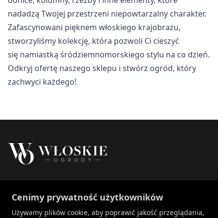
Nieklasyfikowane
nadadzą Twojej przestrzeni niepowtarzalny charakter.
Nieklasyfikowane pliki cookie, to pliki, które są w procesie
Zafascynowani pięknem włoskiego krajobrazu,
klasyfikowania, wraz z dostawcami poszczególnych
stworzyliśmy kolekcję, która pozwoli Ci cieszyć
ciasteczek.
się namiastką śródziemnomorskiego stylu na co dzień.
Odkryj ofertę naszego sklepu i stwórz ogród, który
Odrzuć
zachwyci każdego!
Zapisz moje preferencje
Akceptuj wszystko
Właścicielem marki Włoskie Ogrody jest Patch
Cenimy prywatność użytkowników
Polska sp. z o.o.
+48 734 106 149
Używamy plików cookie, aby poprawić jakość przeglądania,